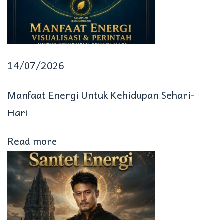
u
i
C
h
14/07/2026
a
Manfaat Energi Untuk Kehidupan Sehari-
k
Hari
r
Read more
a
M
a
h
k