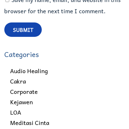
g
browser for the next time I comment.
a
n
F
Categories
r
e
Audio Healing
k
Cakra
u
Corporate
e
Kejawen
n
LOA
s
Meditasi Cinta