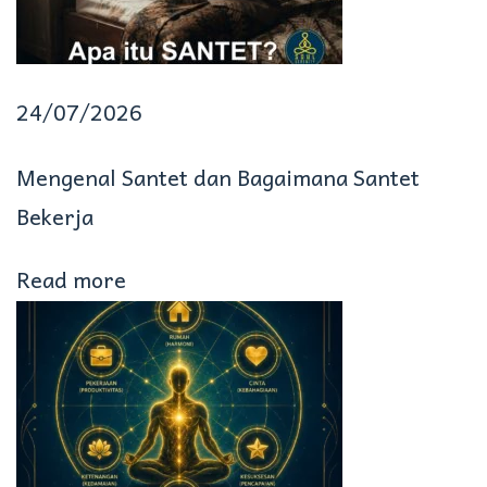
g
i
24/07/2026
A
l
Mengenal Santet dan Bagaimana Santet
a
Bekerja
m
Read more
M
e
l
a
l