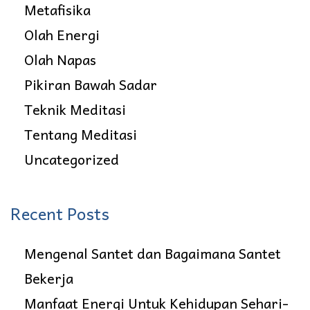
Metafisika
i
Olah Energi
A
Olah Napas
l
Pikiran Bawah Sadar
a
Teknik Meditasi
m
Tentang Meditasi
S
Uncategorized
e
m
Recent Posts
e
Mengenal Santet dan Bagaimana Santet
s
Bekerja
t
Manfaat Energi Untuk Kehidupan Sehari-
a