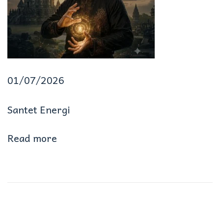
o
t
a
M
01/07/2026
e
Santet Energi
n
g
Read more
h
u
b
u