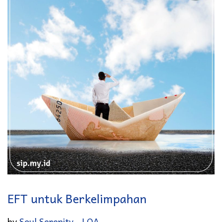
EFT untuk Berkelimpahan
.
Posted in
by
Soul Serenity
LOA