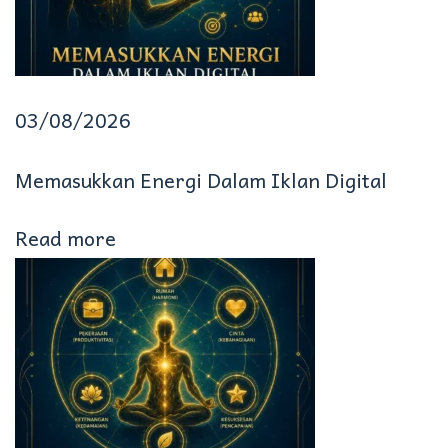
n
t
u
M
03/08/2026
e
Memasukkan Energi Dalam Iklan Digital
n
e
Read more
m
u
k
a
n