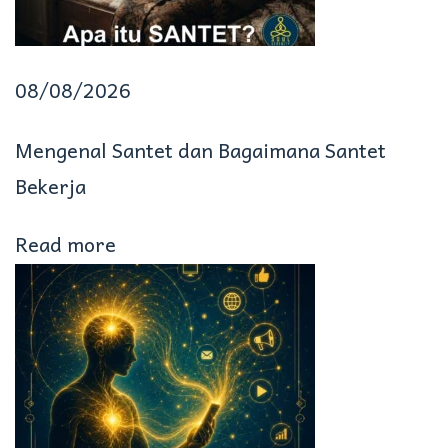
d
i
08/08/2026
t
a
Mengenal Santet dan Bagaimana Santet
s
Bekerja
i
Read more
M
e
m
b
a