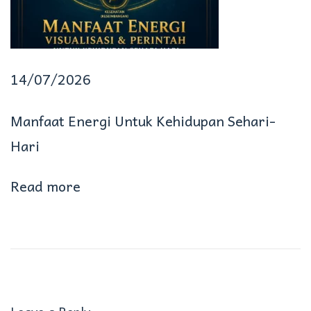
T
u
j
14/07/2026
u
Manfaat Energi Untuk Kehidupan Sehari-
a
Hari
n
H
Read more
i
d
u
p