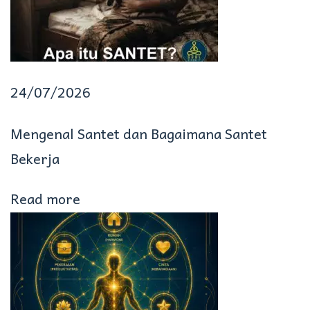
w
O
f
24/07/2026
A
t
Mengenal Santet dan Bagaimana Santet
t
Bekerja
r
Read more
a
c
t
i