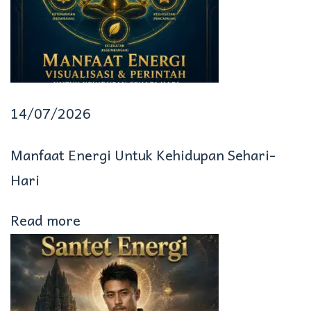
o
n
d
a
n
14/07/2026
C
Manfaat Energi Untuk Kehidupan Sehari-
a
Hari
r
Read more
a
K
e
r