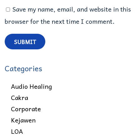
k
Save my name, email, and website in this
P
browser for the next time I comment.
e
n
y
Categories
e
m
Audio Healing
b
Cakra
u
Corporate
h
Kejawen
a
LOA