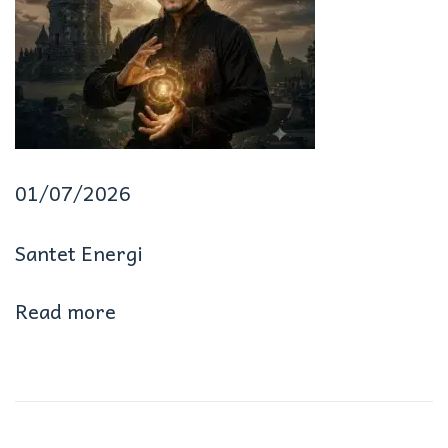
j
a
n
y
a
01/07/2026
G
Santet Energi
e
l
Read more
o
m
b