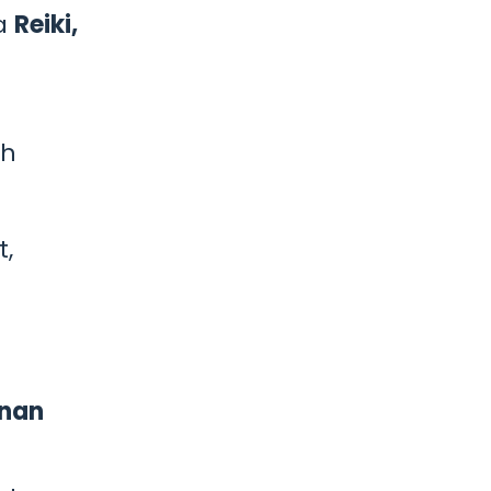
sa
Reiki,
ah
t,
anan