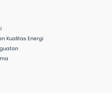
i
n Kualitas Energi
nguatan
ama