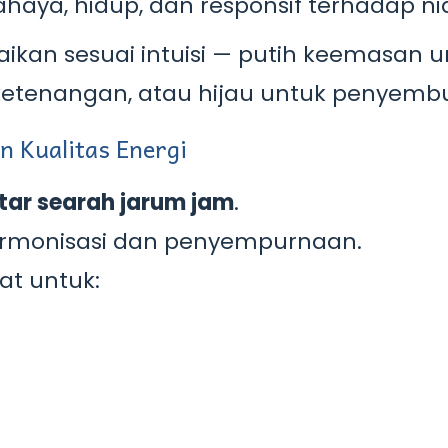
haya, hidup, dan responsif terhadap n
kan sesuai intuisi — putih keemasan u
 ketenangan, atau hijau untuk penyemb
 Kualitas Energi
utar searah jarum jam
.
rmonisasi dan penyempurnaan.
at untuk: