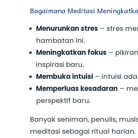
Bagaimana Meditasi Meningkatka
Menurunkan stres
– stres me
hambatan ini.
Meningkatkan fokus
– pikira
inspirasi baru.
Membuka intuisi
– intuisi ad
Memperluas kesadaran
– mem
perspektif baru.
Banyak seniman, penulis, mus
meditasi sebagai ritual harian