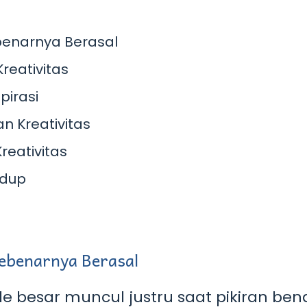
ebenarnya Berasal
reativitas
spirasi
n Kreativitas
reativitas
idup
Sebenarnya Berasal
 besar muncul justru saat pikiran ben