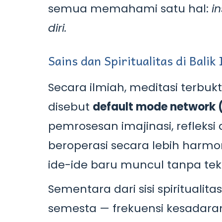
semua memahami satu hal:
i
diri.
Sains dan Spiritualitas di Balik
Secara ilmiah, meditasi terbuk
disebut
default mode network
pemrosesan imajinasi, refleksi d
beroperasi secara lebih harmo
ide-ide baru muncul tanpa te
Sementara dari sisi spirituali
semesta — frekuensi kesadaran