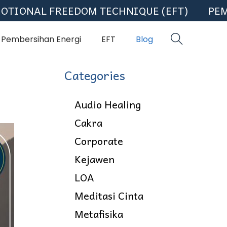
NAL FREEDOM TECHNIQUE (EFT)
PEMBERS
Pembersihan Energi
EFT
Blog
Categories
Audio Healing
Cakra
Corporate
Kejawen
LOA
Meditasi Cinta
Metafisika