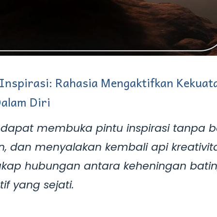
 Inspirasi: Rahasia Mengaktifkan Kekuat
Dalam Diri
apat membuka pintu inspirasi tanpa b
, dan menyalakan kembali api kreativit
ngkap hubungan antara keheningan batin,
if yang sejati.