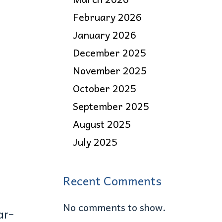
February 2026
January 2026
December 2025
November 2025
October 2025
September 2025
August 2025
July 2025
Recent Comments
No comments to show.
ar-