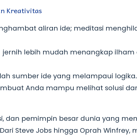
n Kreativitas
nghambat aliran ide; meditasi menghi
n jernih lebih mudah menangkap ilham
alah sumber ide yang melampaui logika.
buat Anda mampu melihat solusi dar
isi, dan pemimpin besar dunia yang me
. Dari Steve Jobs hingga Oprah Winfrey,