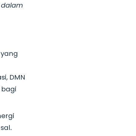
n dalam
k yang
asi, DMN
 bagi
nergi
sal.