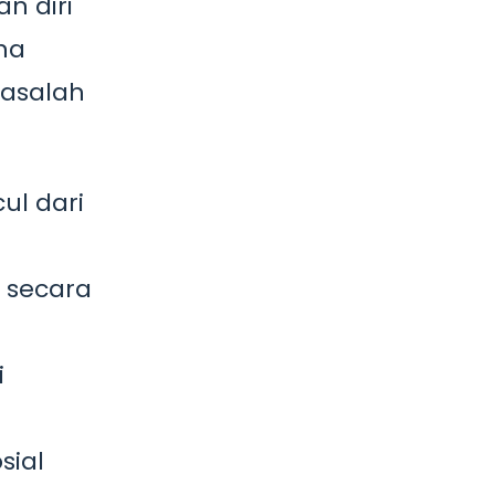
n diri
na
masalah
ul dari
 secara
i
sial