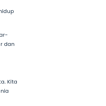
hidup
ar-
ar dan
a. Kita
unia