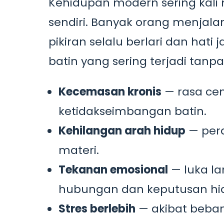
Kehidupan modern sering kali 
sendiri. Banyak orang menjala
pikiran selalu berlari dan hati
batin yang sering terjadi tanpa 
Kecemasan kronis
— rasa cem
ketidakseimbangan batin.
Kehilangan arah hidup
— pera
materi.
Tekanan emosional
— luka l
hubungan dan keputusan hi
Stres berlebih
— akibat beban 