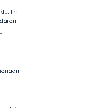
a. Ini
adaran
ng
ksanaan