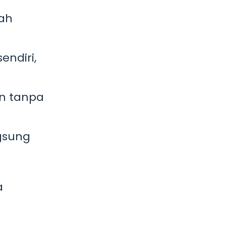
bah
endiri,
an tanpa
gsung
a
k