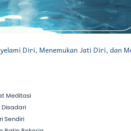
nyelami Diri, Menemukan Jati Diri, dan 
t Meditasi
 Disadari
i Sendiri
 Batin Bekerja