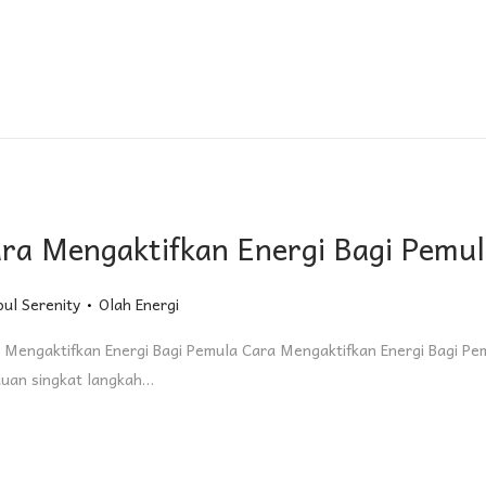
ra Mengaktifkan Energi Bagi Pemu
.
Posted in
oul Serenity
Olah Energi
 Mengaktifkan Energi Bagi Pemula Cara Mengaktifkan Energi Bagi Pem
uan singkat langkah…