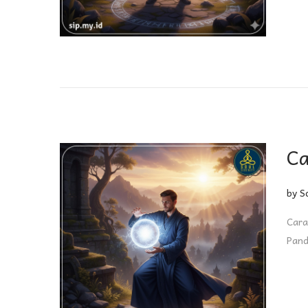
Ca
by
S
Cara
Pand