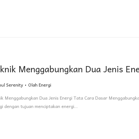
knik Menggabungkan Dua Jenis Ene
.
Posted in
oul Serenity
Olah Energi
ik Menggabungkan Dua Jenis Energi Tata Cara Dasar Menggabungka
gi dengan tujuan menciptakan energi…