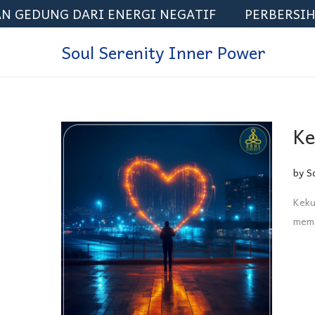
DUNG DARI ENERGI NEGATIF
PERBERSIHAN E
Soul Serenity Inner Power
Ke
by
S
Keku
meme