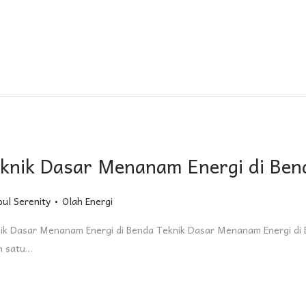
knik Dasar Menanam Energi di Ben
.
Posted in
oul Serenity
Olah Energi
ik Dasar Menanam Energi di Benda Teknik Dasar Menanam Energi di
h satu…