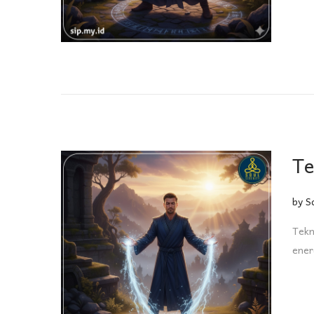
Te
by
S
Tekn
ener