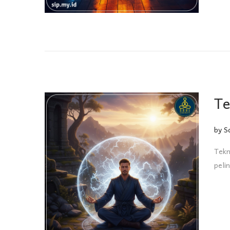
Te
by
S
Tekn
peli