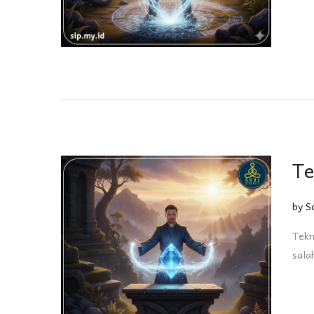
Te
by
S
Tekn
sala