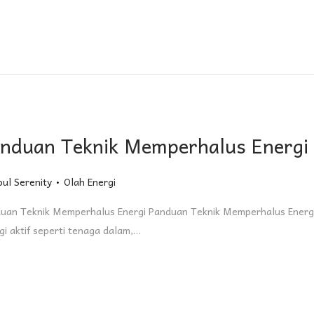
nduan Teknik Memperhalus Energi
.
Posted in
oul Serenity
Olah Energi
uan Teknik Memperhalus Energi Panduan Teknik Memperhalus Energi Me
gi aktif seperti tenaga dalam,…