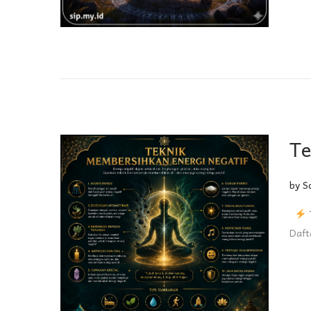
Te
by
S
T
Daft