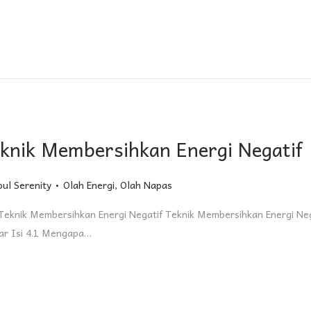
knik Membersihkan Energi Negatif
.
Posted in
oul Serenity
Olah Energi
,
Olah Napas
eknik Membersihkan Energi Negatif Teknik Membersihkan Energi Neg
ar Isi 4.1 Mengapa…