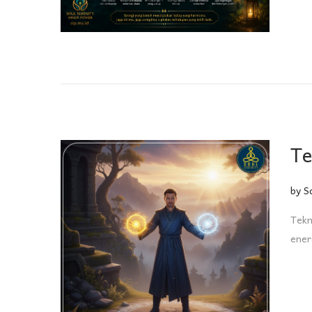
Te
by
S
Tekn
ener