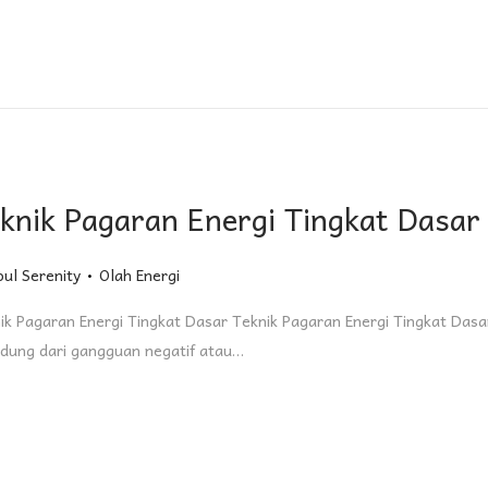
knik Pagaran Energi Tingkat Dasar
.
Posted in
oul Serenity
Olah Energi
ik Pagaran Energi Tingkat Dasar Teknik Pagaran Energi Tingkat Da
ndung dari gangguan negatif atau…