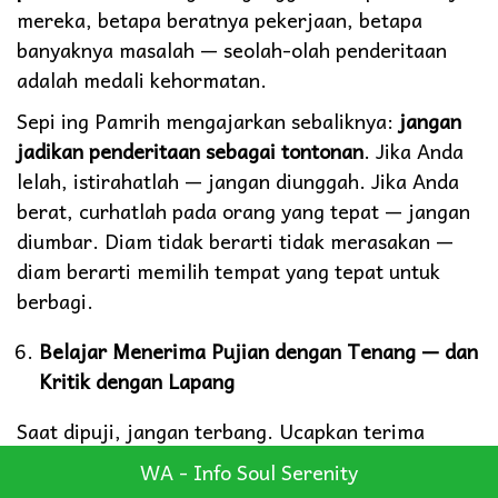
mereka, betapa beratnya pekerjaan, betapa
banyaknya masalah — seolah-olah penderitaan
adalah medali kehormatan.
Sepi ing Pamrih mengajarkan sebaliknya:
jangan
jadikan penderitaan sebagai tontonan
. Jika Anda
lelah, istirahatlah — jangan diunggah. Jika Anda
berat, curhatlah pada orang yang tepat — jangan
diumbar. Diam tidak berarti tidak merasakan —
diam berarti memilih tempat yang tepat untuk
berbagi.
Belajar Menerima Pujian dengan Tenang — dan
Kritik dengan Lapang
Saat dipuji, jangan terbang. Ucapkan terima
kasih, lalu lanjutkan hidup. Saat dikritik, jangan
WA - Info Soul Serenity
tersinggung. Saring, ambil yang bermanfaat,